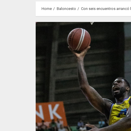
Home
Baloncesto
Con seis encuentros arrancó 