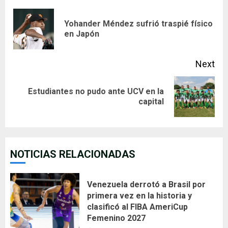
Reading
Yohander Méndez sufrió traspié físico
Pre
en Japón
pos
Next
Estudiantes no pudo ante UCV en la
Next
capital
post:
NOTICIAS RELACIONADAS
Venezuela derrotó a Brasil por
primera vez en la historia y
clasificó al FIBA AmeriCup
Femenino 2027