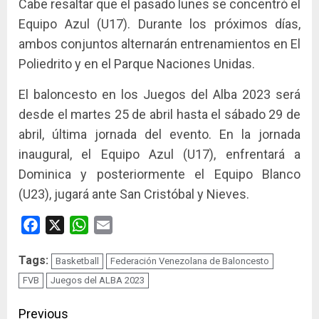
Cabe resaltar que el pasado lunes se concentró el
Equipo Azul (U17). Durante los próximos días,
ambos conjuntos alternarán entrenamientos en El
Poliedrito y en el Parque Naciones Unidas.
El baloncesto en los Juegos del Alba 2023 será
desde el martes 25 de abril hasta el sábado 29 de
abril, última jornada del evento. En la jornada
inaugural, el Equipo Azul (U17), enfrentará a
Dominica y posteriormente el Equipo Blanco
(U23), jugará ante San Cristóbal y Nieves.
Facebook
X
WhatsApp
Email
Tags:
Basketball
Federación Venezolana de Baloncesto
FVB
Juegos del ALBA 2023
Continue
Previous