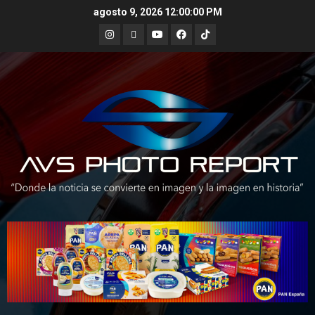
Skip
agosto 9, 2026
12:00:01 PM
to
Instagram
X
Youtube
Facebook
TikTok
content