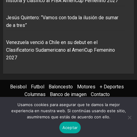
historia y clasificó al FIBA AmeriCup Femenino 2027
Jesús Quintero: “Vamos con toda la ilusión de sumar
de a tres”
Venezuela venció a Chile en su debut en el
Clasificatorio Sudamericano al AmeriCup Femenino
2027
Beisbol
Futbol
Baloncesto
Motores
+ Deportes
Columnas
Banco de imagen
Contacto
Usamos cookies para asegurar que te damos la mejor
Instagram
X
Youtube
Facebook
TikTok
experiencia en nuestra web. Si continúas usando este sitio,
asumiremos que estás de acuerdo con ello.
Copyright © 2022 AVS PHOTO REPORT All rights reserved
|
Aceptar
ChromeNews
by AF themes.