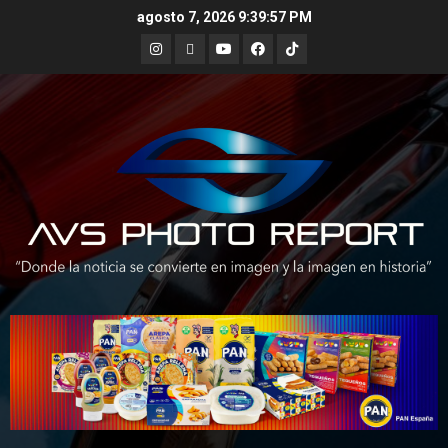
Skip
agosto 7, 2026
9:39:58 PM
to
Instagram
X
Youtube
Facebook
TikTok
content