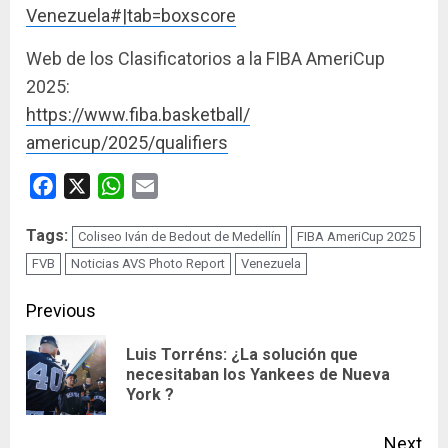
Venezuela#|tab=
boxscore
Web de los Clasificatorios a la FIBA AmeriCup
2025:
https://www.fiba.basketball/
americup/2025/qualifiers
Facebook
X
WhatsApp
Email
Tags:
Coliseo Iván de Bedout de Medellín
FIBA AmeriCup 2025
FVB
Noticias AVS Photo Report
Venezuela
Continue
Previous
Reading
Luis Torréns: ¿La solución que
Pre
necesitaban los Yankees de Nueva
York ?
pos
Next