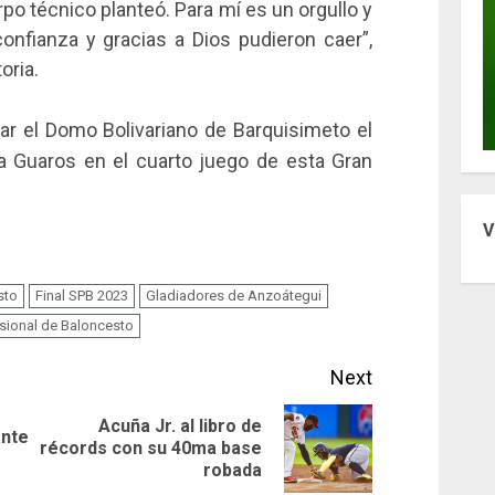
po técnico planteó. Para mí es un orgullo y
confianza y gracias a Dios pudieron caer”,
oria.
tar el Domo Bolivariano de Barquisimeto el
 a Guaros en el cuarto juego de esta Gran
V
sto
Final SPB 2023
Gladiadores de Anzoátegui
esional de Baloncesto
Next
Acuña Jr. al libro de
ante
Previous
Next
récords con su 40ma base
robada
post:
post: