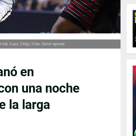
 reb, 3 ast, 2 blq) | Foto: Samir Aponte
anó en
con una noche
e la larga