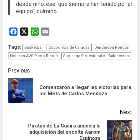
desde niño, ese que siempre han tenido por el
equipo”, culminó.
Facebook
X
WhatsApp
Email
Tags:
Basketball
Cocodrilos de Caracas
Jenderson Rondón
Noticias AVS Photo Report
Superliga Profesional de Baloncesto
Continue
Previous
Reading
Comenzaron a llegar las victorias para
Pre
los Mets de Carlos Mendoza
pos
Next
Piratas de La Guaira anuncia la
Next
adquisición del escolta Aarom
Espinoza
post: