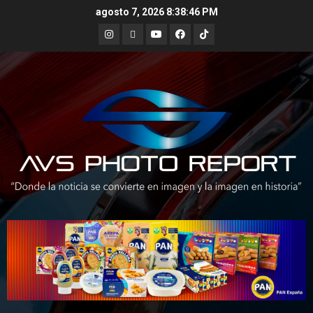
Skip
agosto 7, 2026
8:38:47 PM
to
Instagram
X
Youtube
Facebook
TikTok
content