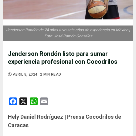
Jenderson Rondón de 24 años tuvo seis años de experiencia en México |
Foto: José Ramón González
Jenderson Rondón listo para sumar
experiencia profesional con Cocodrilos
ABRIL 8, 2024
2 MIN READ
Facebook
X
WhatsApp
Email
Hely Daniel Rodríguez | Prensa Cocodrilos de
Caracas