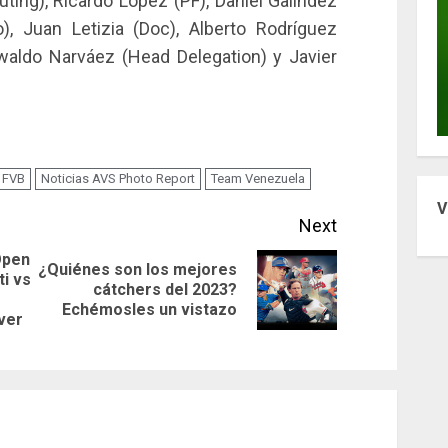
ting), Ricardo López (PF), Daniel Galíndez
io), Juan Letizia (Doc), Alberto Rodríguez
Oswaldo Narváez (Head Delegation) y Javier
FVB
Noticias AVS Photo Report
Team Venezuela
V
Next
Open
¿Quiénes son los mejores
ti vs
Next
cátchers del 2023?
Previous
Echémosles un vistazo
post:
ver
post: