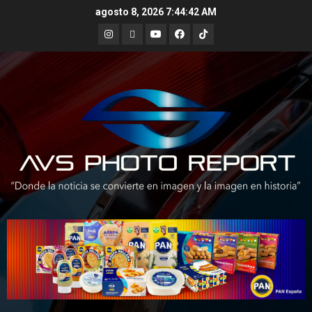
Skip
agosto 8, 2026
7:44:43 AM
to
Instagram
X
Youtube
Facebook
TikTok
content