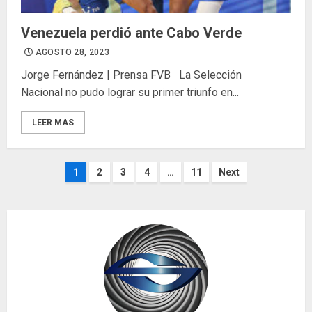
Venezuela perdió ante Cabo Verde
AGOSTO 28, 2023
Jorge Fernández | Prensa FVB La Selección
Nacional no pudo lograr su primer triunfo en...
LEER MAS
Paginación
1
2
3
4
…
11
Next
de
entradas