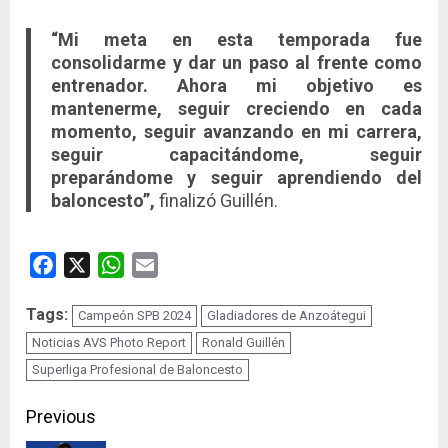
“Mi meta en esta temporada fue
consolidarme y dar un paso al frente como
entrenador. Ahora mi objetivo es
mantenerme, seguir creciendo en cada
momento, seguir avanzando en mi carrera,
seguir capacitándome, seguir
preparándome y seguir aprendiendo del
baloncesto”,
finalizó Guillén.
Facebook
X
WhatsApp
Email
Tags:
Campeón SPB 2024
Gladiadores de Anzoátegui
Noticias AVS Photo Report
Ronald Guillén
Superliga Profesional de Baloncesto
Continue
Previous