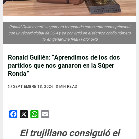
Ronald Guillen cerró su primera temporada como entrenador principal
con un récord global de 36-4 y se convirtió en el técnico criollo número
19 en ganar una final | Foto: SPB
Ronald Guillén: “Aprendimos de los dos
partidos que nos ganaron en la Súper
Ronda”
SEPTIEMBRE 13, 2024
3 MIN READ
Facebook
X
WhatsApp
Email
El trujillano consiguió el