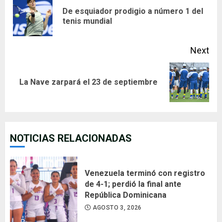
Reading
De esquiador prodigio a número 1 del
Pre
tenis mundial
pos
Next
Next
La Nave zarpará el 23 de septiembre
post:
NOTICIAS RELACIONADAS
Venezuela terminó con registro
de 4-1; perdió la final ante
República Dominicana
AGOSTO 3, 2026