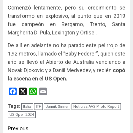
Comenzó lentamente, pero su crecimiento se
transformó en explosivo, al punto que en 2019
fue campeón en Bergamo, Trento, Santa
Margherita Di Pula, Lexington y Ortisei.
De allí en adelante no ha parado este pelirrojo de
1,92 metros, llamado el “Baby Federer”, quien este
año se llevó el Abierto de Australia venciendo a
Novak Djokovic y a Daniil Medvedev, y recién
copó
la escena en el US Open.
Facebook
X
WhatsApp
Email
Tags:
Italia
ITF
Jannik Sinner
Noticias AVS Photo Report
US Open 2024
Continue
Previous