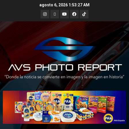
Skip
agosto 6, 2026
1:53:28 AM
to
Instagram
X
Youtube
Facebook
TikTok
content