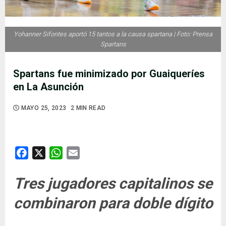
Yohanner Sifontes aportó 15 tantos a la causa spartana | Foto: Prensa
Spartans
Spartans fue minimizado por Guaiqueríes
en La Asunción
MAYO 25, 2023
2 MIN READ
Facebook
X
WhatsApp
Email
Tres jugadores capitalinos se
combinaron para doble dígito