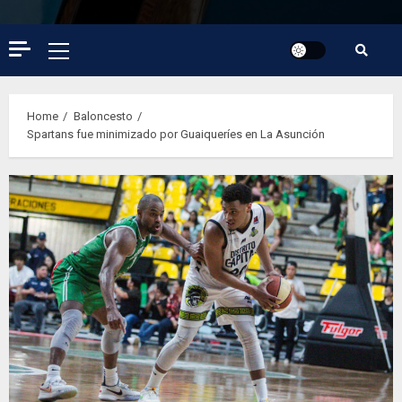
Primary
Menu
Home
Baloncesto
Spartans fue minimizado por Guaiqueríes en La Asunción