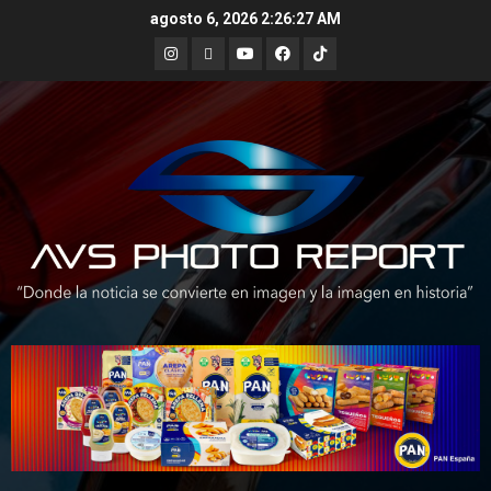
Skip
agosto 6, 2026
2:26:28 AM
to
Instagram
X
Youtube
Facebook
TikTok
content