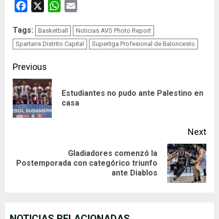
Facebook
X
WhatsApp
Email
Tags:
Basketball
Noticias AVS Photo Report
Spartans Distrito Capital
Superliga Profesional de Baloncesto
Continue
Previous
Reading
Estudiantes no pudo ante Palestino en
Pre
casa
pos
Next
Gladiadores comenzó la
Next
Postemporada con categórico triunfo
ante Diablos
post:
NOTICIAS RELACIONADAS