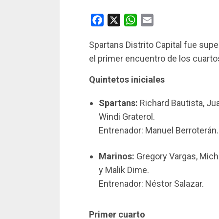
Facebook
X
WhatsApp
Email
Spartans Distrito Capital fue sup
el primer encuentro de los cuartos
Quintetos iniciales
Spartans:
Richard Bautista, Jua
Windi Graterol.
Entrenador: Manuel Berroterán.
Marinos:
Gregory Vargas, Micha
y Malik Dime.
Entrenador: Néstor Salazar.
Primer cuarto