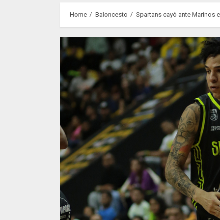
Home
Baloncesto
Spartans cayó ante Marinos en