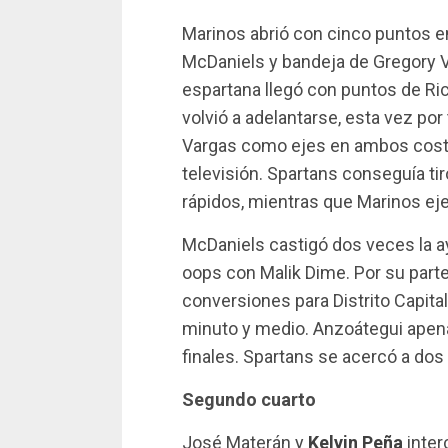
Marinos abrió con cinco puntos en
McDaniels y bandeja de Gregory V
espartana llegó con puntos de Rich
volvió a adelantarse, esta vez po
Vargas como ejes en ambos costa
televisión. Spartans conseguía t
rápidos, mientras que Marinos e
McDaniels castigó dos veces la ay
oops con Malik Dime. Por su part
conversiones para Distrito Capita
minuto y medio. Anzoátegui apena
finales. Spartans se acercó a dos 
Segundo cuarto
José Materán y
Kelvin Peña
inter