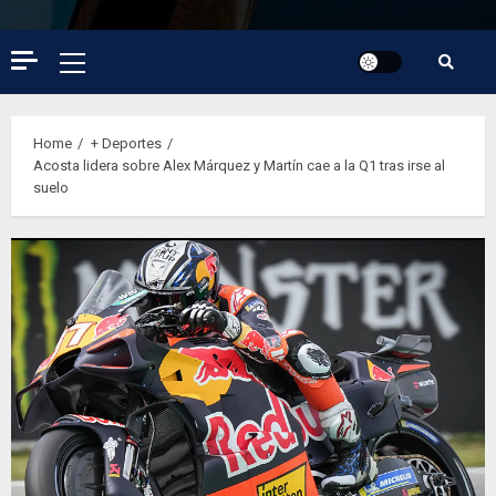
Primary
Menu
Home
+ Deportes
Acosta lidera sobre Alex Márquez y Martín cae a la Q1 tras irse al
suelo