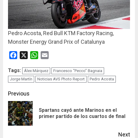
Pedro Acosta, Red Bull KTM Factory Racing,
Monster Energy Grand Prix of Catalunya
Facebook
X
WhatsApp
Email
Tags:
Álex Márquez
Francesco “Pecco” Bagnaia
Jorge Martín
Noticias AVS Photo Report
Pedro Acosta
Continue
Previous
Reading
Spartans cayó ante Marinos en el
Pre
primer partido de los cuartos de final
pos
Next