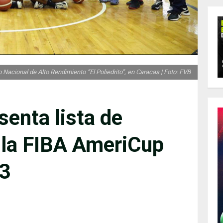
 Nacional de Alto Rendimiento “El Poliedrito”, en Caracas | Foto: FVB
enta lista de
a la FIBA AmeriCup
3