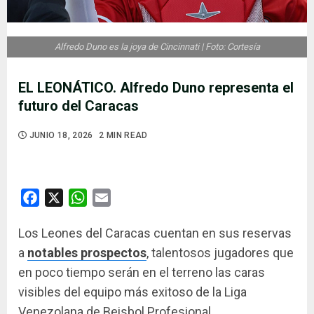
Alfredo Duno es la joya de Cincinnati | Foto: Cortesía
EL LEONÁTICO. Alfredo Duno representa el
futuro del Caracas
JUNIO 18, 2026
2 MIN READ
Facebook
X
WhatsApp
Email
Los Leones del Caracas cuentan en sus reservas
a
notables prospectos
, talentosos jugadores que
en poco tiempo serán en el terreno las caras
visibles del equipo más exitoso de la Liga
Venezolana de Beisbol Profesional.