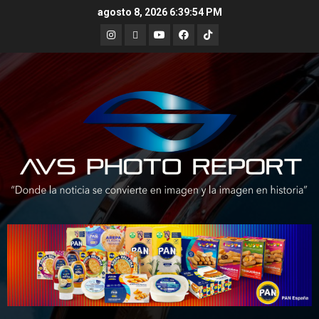
Skip
agosto 8, 2026
6:39:55 PM
to
Instagram
X
Youtube
Facebook
TikTok
content