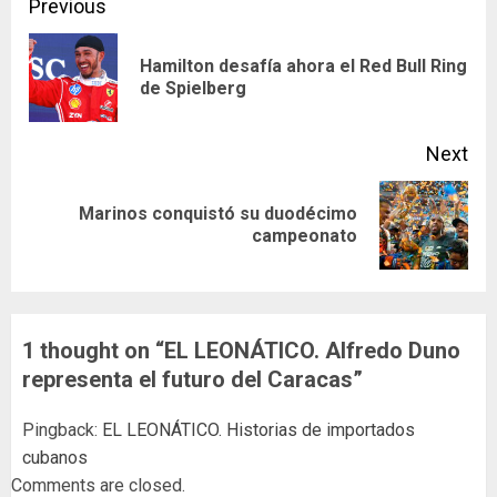
Continue
Previous
Reading
Hamilton desafía ahora el Red Bull Ring
Pre
de Spielberg
pos
Next
Marinos conquistó su duodécimo
Next
campeonato
post:
1 thought on “
EL LEONÁTICO. Alfredo Duno
representa el futuro del Caracas
”
Pingback:
EL LEONÁTICO. Historias de importados
cubanos
Comments are closed.