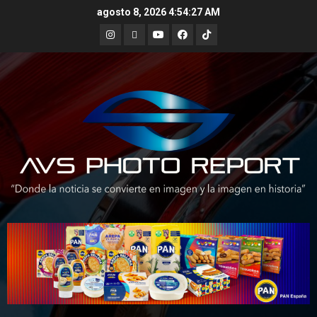
Skip
agosto 8, 2026
4:54:28 AM
to
Instagram
X
Youtube
Facebook
TikTok
content