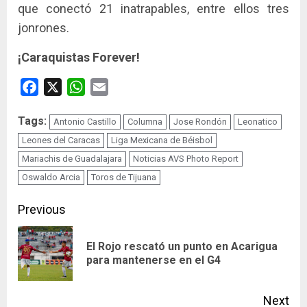
que conectó 21 inatrapables, entre ellos tres
jonrones.
¡Caraquistas Forever!
Facebook
X
WhatsApp
Email
Tags:
Antonio Castillo
Columna
Jose Rondón
Leonatico
Leones del Caracas
Liga Mexicana de Béisbol
Mariachis de Guadalajara
Noticias AVS Photo Report
Oswaldo Arcia
Toros de Tijuana
Continue
Previous
Reading
El Rojo rescató un punto en Acarigua
Pre
para mantenerse en el G4
pos
Next