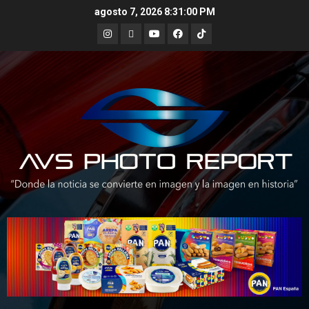
Skip
agosto 7, 2026
8:31:02 PM
to
Instagram
X
Youtube
Facebook
TikTok
content