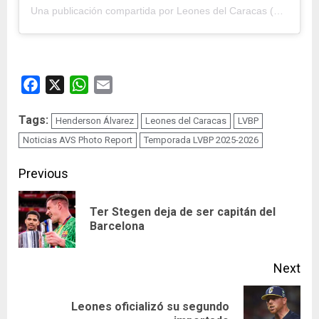
Una publicación compartida por Leones del Caracas (@leones_cbbc)
Facebook
X
WhatsApp
Email
Tags:
Henderson Álvarez
Leones del Caracas
LVBP
Noticias AVS Photo Report
Temporada LVBP 2025-2026
Continue
Previous
Reading
Ter Stegen deja de ser capitán del
Pre
Barcelona
pos
Next
Leones oficializó su segundo
Next