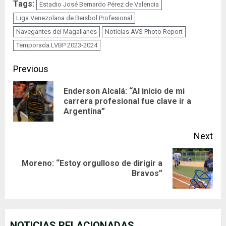
Tags:
Estadio José Bernardo Pérez de Valencia
Liga Venezolana de Beisbol Profesional
Navegantes del Magallanes
Noticias AVS Photo Report
Temporada LVBP 2023-2024
Continue
Previous
Reading
Enderson Alcalá: “Al inicio de mi
Pre
carrera profesional fue clave ir a
Argentina”
pos
Next
Moreno: “Estoy orgulloso de dirigir a
Next
Bravos”
post:
NOTICIAS RELACIONADAS