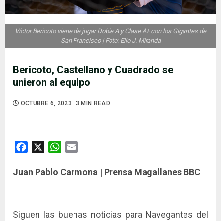
Víctor Bericoto viene de jugar Doble A y Clase A+ con los Gigantes de
San Francisco | Foto: Elio J. Miranda
Bericoto, Castellano y Cuadrado se
unieron al equipo
OCTUBRE 6, 2023
3 MIN READ
Facebook
X
WhatsApp
Email
Juan Pablo Carmona | Prensa Magallanes BBC
Siguen las buenas noticias para Navegantes del