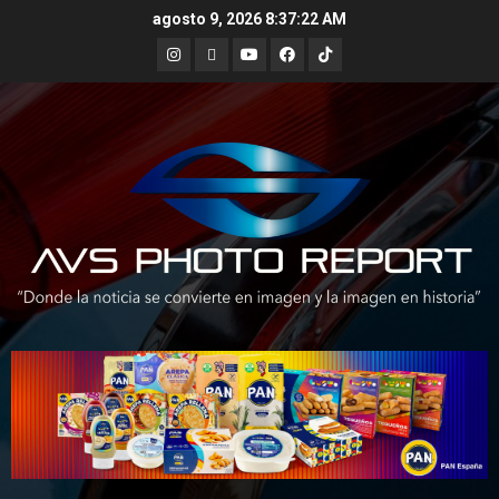
Skip
agosto 9, 2026
8:37:23 AM
to
Instagram
X
Youtube
Facebook
TikTok
content