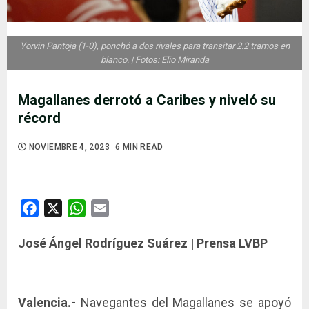
Yorvin Pantoja (1-0), ponchó a dos rivales para transitar 2.2 tramos en
blanco. | Fotos: Elio Miranda
Magallanes derrotó a Caribes y niveló su
récord
NOVIEMBRE 4, 2023
6 MIN READ
Facebook
X
WhatsApp
Email
José Ángel Rodríguez Suárez | Prensa LVBP
Valencia.-
Navegantes del Magallanes se apoyó