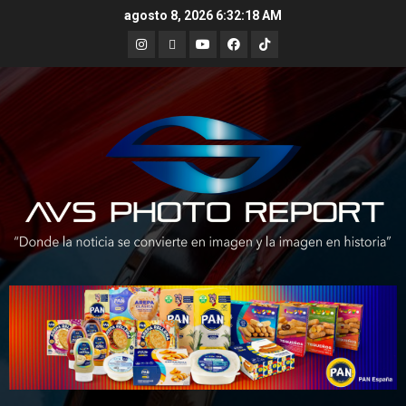
Skip
agosto 8, 2026
6:32:19 AM
to
Instagram
X
Youtube
Facebook
TikTok
content