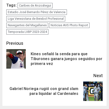
Tags:
Caribes de Anzoátegui
Estadio José Bernardo Pérez de Valencia
Liga Venezolana de Beisbol Profesional
Navegantes del Magallanes
Noticias AVS Photo Report
Temporada LVBP 2023-2024
Continue
Previous
Reading
Kines señaló la senda para que
Pre
Tiburones ganara juegos seguidos por
primera vez
pos
Next
Gabriel Noriega rugió con grand slam
Next
para liquidar al Cardenales
post: