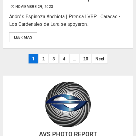
NOVIEMBRE 29, 2023
Andrés Espinoza Anchieta | Prensa LVBP Caracas.-
Los Cardenales de Lara se apoyaron...
LEER MAS
Paginación
1
2
3
4
…
20
Next
de
entradas
AVS PHOTO REPORT