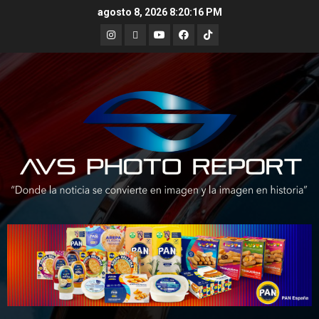
Skip
agosto 8, 2026
8:20:17 PM
to
Instagram
X
Youtube
Facebook
TikTok
content