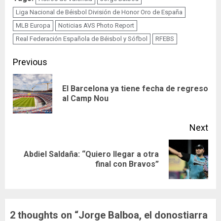
Liga Nacional de Béisbol División de Honor Oro de España
MLB Europa
Noticias AVS Photo Report
Real Federación Española de Béisbol y Sófbol
RFEBS
Continue
Previous
Reading
El Barcelona ya tiene fecha de regreso
Pre
al Camp Nou
pos
Next
Abdiel Saldaña: “Quiero llegar a otra
Next
final con Bravos”
post:
2 thoughts on “
Jorge Balboa, el donostiarra