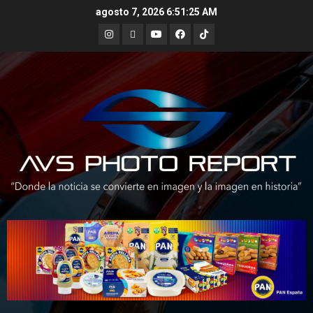
Skip
agosto 7, 2026
6:51:27 AM
to
Instagram
X
Youtube
Facebook
TikTok
content