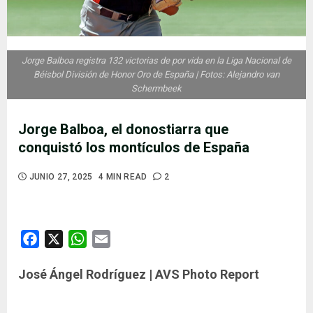
Jorge Balboa registra 132 victorias de por vida en la Liga Nacional de
Béisbol División de Honor Oro de España | Fotos: Alejandro van
Schermbeek
Jorge Balboa, el donostiarra que
conquistó los montículos de España
JUNIO 27, 2025
4 MIN READ
2
Facebook
X
WhatsApp
Email
José Ángel Rodríguez | AVS Photo Report