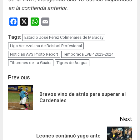
en la contienda anterior.
Facebook
X
WhatsApp
Email
Tags:
Estadio José Pérez Colmenares de Maracay
Liga Venezolana de Beisbol Profesional
Noticias AVS Photo Report
Temporada LVBP 2023-2024
Tiburones de La Guaira
Tigres de Aragua
Continue
Previous
Reading
Bravos vino de atrás para superar al
Pre
Cardenales
pos
Next
Leones continuó yugo ante
Next