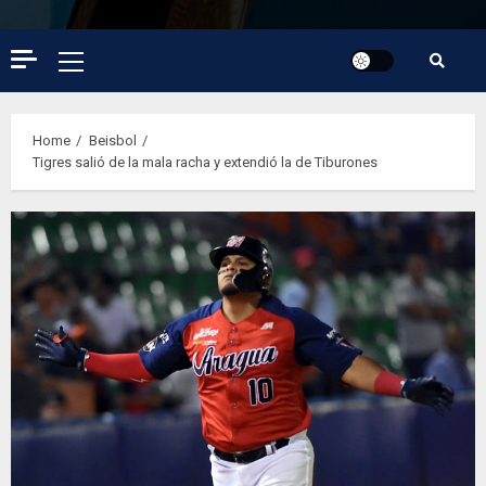
Primary
Menu
Home
Beisbol
Tigres salió de la mala racha y extendió la de Tiburones