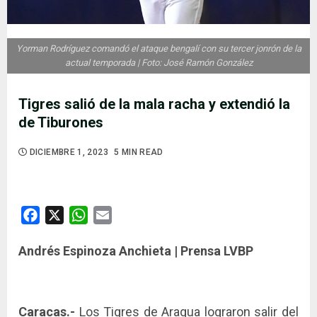
Yorman Rodríguez comandó el ataque bengalí con su tercer jonrón de la
actual temporada | Foto: José Ramón González
Tigres salió de la mala racha y extendió la
de Tiburones
DICIEMBRE 1, 2023
5 MIN READ
Facebook
X
WhatsApp
Email
Andrés Espinoza Anchieta | Prensa LVBP
Caracas.-
Los Tigres de Aragua lograron salir del