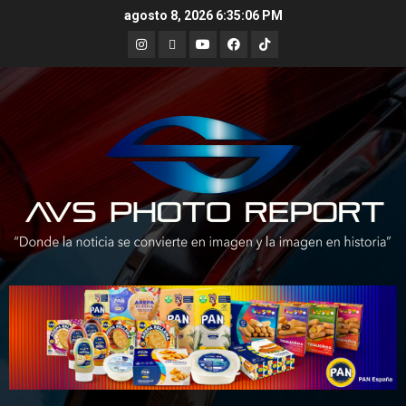
Skip
agosto 8, 2026
6:35:07 PM
to
Instagram
X
Youtube
Facebook
TikTok
content