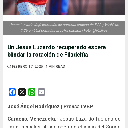
Jesús Luzardo dejó promedio de carreras limpias de 5.00 y WHIP de
1.25 en 66.2 entradas la zafra pasada | Foto: @Phillies
Un Jesús Luzardo recuperado espera
blindar la rotación de Filadelfia
FEBRERO 17, 2025
4 MIN READ
Facebook
X
WhatsApp
Email
José Ángel Rodríguez | Prensa LVBP
Caracas, Venezuela.-
Jesús Luzardo fue una de
las principales atracciones en el inicio del Spring