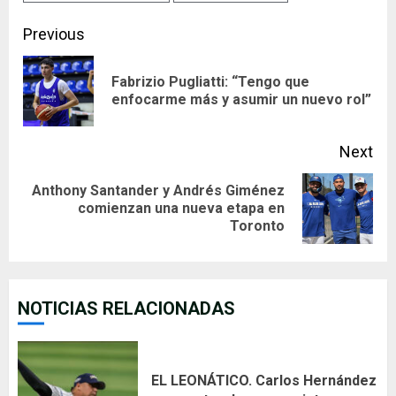
Continue
Previous
Reading
Fabrizio Pugliatti: “Tengo que
Pre
enfocarme más y asumir un nuevo rol”
pos
Next
Anthony Santander y Andrés Giménez
Next
comienzan una nueva etapa en
Toronto
post:
NOTICIAS RELACIONADAS
EL LEONÁTICO. Carlos Hernández