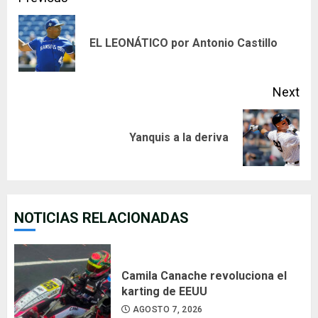
Continue
Reading
Pre
EL LEONÁTICO por Antonio Castillo
pos
Next
Next
Yanquis a la deriva
post:
NOTICIAS RELACIONADAS
Camila Canache revoluciona el
karting de EEUU
AGOSTO 7, 2026