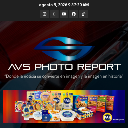
Skip
agosto 9, 2026
9:37:21 AM
to
Instagram
X
Youtube
Facebook
TikTok
content