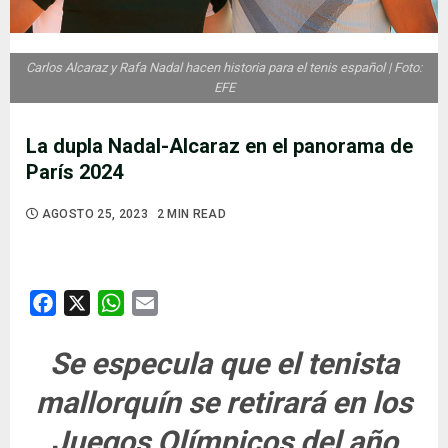
Carlos Alcaraz y Rafa Nadal hacen historia para el tenis español | Foto:
EFE
La dupla Nadal-Alcaraz en el panorama de
París 2024
AGOSTO 25, 2023
2 MIN READ
Facebook
X
WhatsApp
Email
Se especula que el tenista
mallorquín se retirará en los
Juegos Olímpicos del año