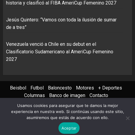
historia y clasificó al FIBA AmeriCup Femenino 2027
Jesús Quintero: “Vamos con toda la ilusión de sumar
de a tres”
Venezuela venció a Chile en su debut en el
Clasificatorio Sudamericano al AmeriCup Femenino
2027
Beisbol
Futbol
Baloncesto
Motores
+ Deportes
Columnas
Banco de imagen
Contacto
Usamos cookies para asegurar que te damos la mejor
Instagram
X
Youtube
Facebook
TikTok
experiencia en nuestra web. Si continúas usando este sitio,
asumiremos que estás de acuerdo con ello.
Copyright © 2022 AVS PHOTO REPORT All rights reserved
|
Aceptar
ChromeNews
by AF themes.