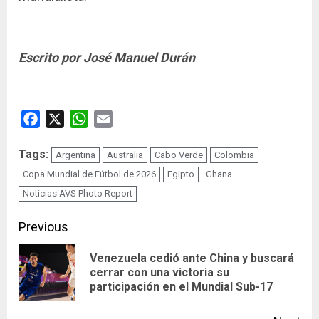
Escrito por José Manuel Durán
Facebook
X
WhatsApp
Email
Tags:
Argentina
Australia
Cabo Verde
Colombia
Copa Mundial de Fútbol de 2026
Egipto
Ghana
Noticias AVS Photo Report
Continue
Previous
Reading
Venezuela cedió ante China y buscará
Pre
cerrar con una victoria su
participación en el Mundial Sub-17
pos