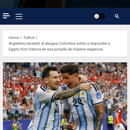
Primary
Menu
Home
Futbol
Argentina necesitó el alargue, Colombia volvió a responder y
Egipto hizo historia en una jornada de máxima exigencia