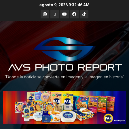
Skip
agosto 9, 2026
9:32:47 AM
to
Instagram
X
Youtube
Facebook
TikTok
content