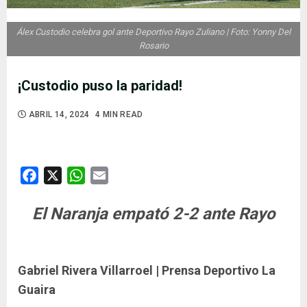
Álex Custodio celebra gol ante Deportivo Rayo Zuliano | Foto: Yonny Del
Rosario
¡Custodio puso la paridad!
ABRIL 14, 2024
4 MIN READ
Facebook
X
WhatsApp
Email
El Naranja empató 2-2 ante Rayo
Gabriel Rivera Villarroel | Prensa Deportivo La
Guaira