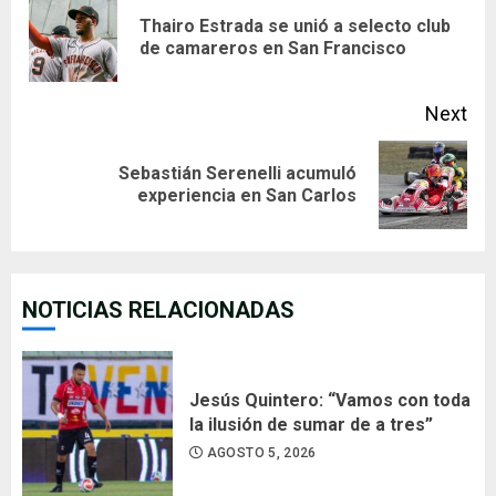
Reading
Thairo Estrada se unió a selecto club
Pre
de camareros en San Francisco
pos
Next
Sebastián Serenelli acumuló
Next
experiencia en San Carlos
post:
NOTICIAS RELACIONADAS
Jesús Quintero: “Vamos con toda
la ilusión de sumar de a tres”
AGOSTO 5, 2026