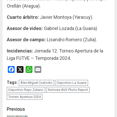
Orellán (Aragua).
Cuarto árbitro:
Javier Montoya (Yaracuy).
Asesor de video:
Gabriel Lozada (La Guaira)
Asesor de campo:
Lisandro Romero (Zulia).
Incidencias:
Jornada 12. Torneo Apertura de la
Liga FUTVE – Temporada 2024.
Facebook
X
WhatsApp
Email
Tags:
Álex Miguel Custodio
Deportivo La Guaira
Deportivo Rayo Zuliano
Noticias AVS Photo Report
Torneo Apertura 2024
Continue
Previous