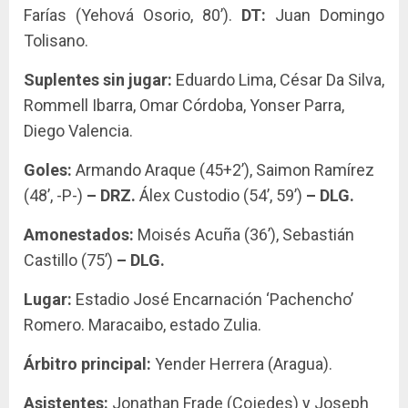
Farías (Yehová Osorio, 80’).
DT:
Juan Domingo
Tolisano.
Suplentes sin jugar:
Eduardo Lima, César Da Silva,
Rommell Ibarra, Omar Córdoba, Yonser Parra,
Diego Valencia.
Goles:
Armando Araque (45+2’), Saimon Ramírez
(48’, -P-)
– DRZ.
Álex Custodio (54’, 59’)
– DLG.
Amonestados:
Moisés Acuña (36’), Sebastián
Castillo (75’)
– DLG.
Lugar:
Estadio José Encarnación ‘Pachencho’
Romero. Maracaibo, estado Zulia.
Árbitro principal:
Yender Herrera (Aragua).
Asistentes:
Jonathan Frade (Cojedes) y Joseph