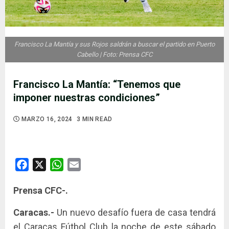
Francisco La Mantía y sus Rojos saldrán a buscar el partido en Puerto
Cabello | Foto: Prensa CFC
Francisco La Mantía: “Tenemos que
imponer nuestras condiciones”
MARZO 16, 2024
3 MIN READ
Facebook
X
WhatsApp
Email
Prensa CFC-.
Caracas.-
Un nuevo desafío fuera de casa tendrá
el Caracas Fútbol Club la noche de este sábado