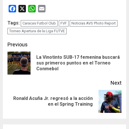
Facebook
X
WhatsApp
Email
Tags:
Caracas Futbol Club
FVF
Noticias AVS Photo Report
Torneo Apertura de la Liga FUTVE
Continue
Previous
Reading
La Vinotinto SUB-17 femenina buscará
Pre
sus primeros puntos en el Torneo
Conmebol
pos
Next
Ronald Acuña Jr. regresó a la acción
Next
en el Spring Training
post: