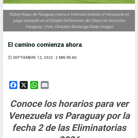
Robert Rojas de Paraguay marca a Yeferson Soteldo of Venezuela en
juego realizado en el Estadio Defensores del Chaco en Asuncion,
Paraguay. | Foto: Christian Alvarenga/Getty Images
El camino comienza ahora
SEPTIEMBRE 12, 2023
2 MIN READ
Facebook
X
WhatsApp
Email
Conoce los horarios para ver
Venezuela vs Paraguay por la
fecha 2 de las Eliminatorias