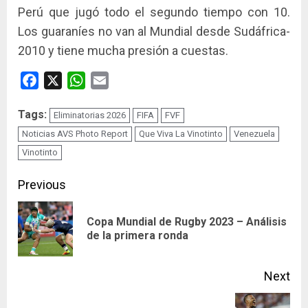
Perú que jugó todo el segundo tiempo con 10.
Los guaraníes no van al Mundial desde Sudáfrica-
2010 y tiene mucha presión a cuestas.
Facebook
X
WhatsApp
Email
Tags:
Eliminatorias 2026
FIFA
FVF
Noticias AVS Photo Report
Que Viva La Vinotinto
Venezuela
Vinotinto
Continue
Previous
Reading
Copa Mundial de Rugby 2023 – Análisis
Pre
de la primera ronda
pos
Next