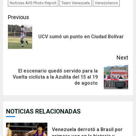
Noticias AVS Photo Report
Team Venezuela
Venezolanos
Continue
Previous
Reading
Pre
UCV sumó un punto en Ciudad Bolívar
pos
Next
El escenario quedó servido para la
Next
Vuelta ciclista a la Azulita del 15 al 19
de agosto
post:
NOTICIAS RELACIONADAS
Venezuela derrotó a Brasil por