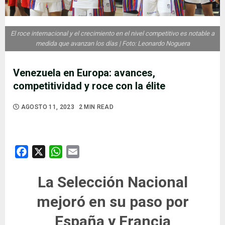
El roce internacional y el crecimiento en el nivel competitivo es notable a
medida que avanzan los días | Foto: Leonardo Noguera
Venezuela en Europa: avances,
competitividad y roce con la élite
AGOSTO 11, 2023
2 MIN READ
Facebook
X
WhatsApp
Email
La Selección Nacional
mejoró en su paso por
España y Francia