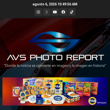
Skip
agosto 6, 2026
10:49:57 AM
to
Instagram
X
Youtube
Facebook
TikTok
content