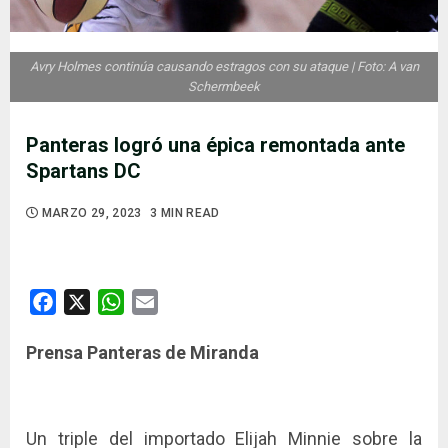
Avry Holmes continúa causando estragos con su ataque | Foto: A van
Schermbeek
Panteras logró una épica remontada ante
Spartans DC
MARZO 29, 2023
3 MIN READ
Facebook
X
WhatsApp
Email
Prensa Panteras de Miranda
Un triple del importado Elijah Minnie sobre la