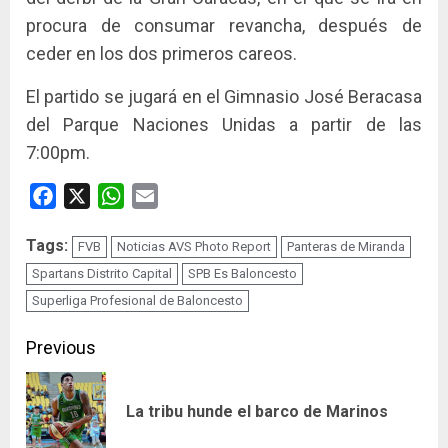
procura de consumar revancha, después de
ceder en los dos primeros careos.
El partido se jugará en el Gimnasio José Beracasa
del Parque Naciones Unidas a partir de las
7:00pm.
Facebook
X
WhatsApp
Email
Tags:
FVB
Noticias AVS Photo Report
Panteras de Miranda
Spartans Distrito Capital
SPB Es Baloncesto
Superliga Profesional de Baloncesto
Continue
Previous
Reading
Pre
La tribu hunde el barco de Marinos
pos