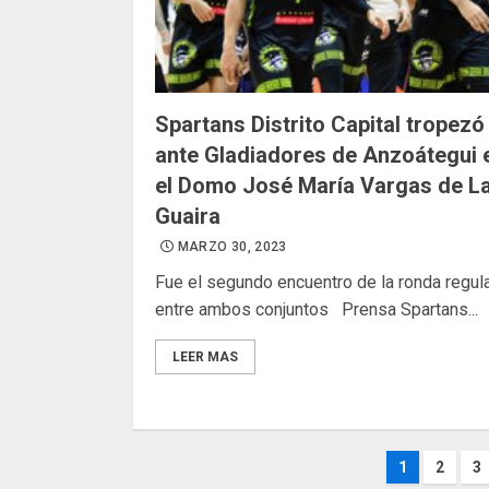
Spartans Distrito Capital tropezó
ante Gladiadores de Anzoátegui 
el Domo José María Vargas de L
Guaira
MARZO 30, 2023
Fue el segundo encuentro de la ronda regul
entre ambos conjuntos Prensa Spartans...
LEER MAS
Pagina
1
2
3