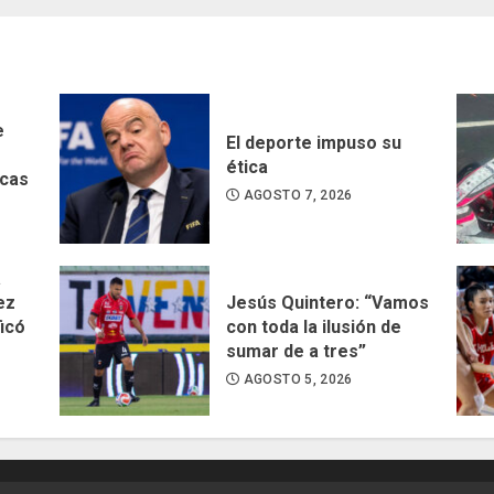
as
e
El deporte impuso su
ética
acas
AGOSTO 7, 2026
a
ez
Jesús Quintero: “Vamos
ficó
con toda la ilusión de
sumar de a tres”
AGOSTO 5, 2026