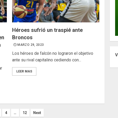
Héroes sufrió un traspié ante
en
Broncos
a
MARZO 29, 2023
Los héroes de falcón no lograron el objetivo
V
ante su rival capitalino cediendo con...
ar
LEER MAS
ción
4
…
12
Next