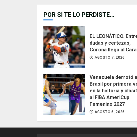
de
POR SI TE LO PERDISTE...
entrad
EL LEONÁTICO. Entr
dudas y certezas,
Corona llega al Car
AGOSTO 7, 2026
Venezuela derrotó 
Brasil por primera v
en la historia y clasi
al FIBA AmeriCup
Femenino 2027
AGOSTO 6, 2026