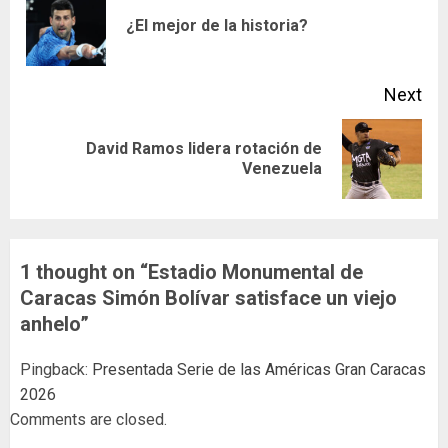
Reading
Pre
¿El mejor de la historia?
pos
Next
David Ramos lidera rotación de
Next
Venezuela
post:
1 thought on “
Estadio Monumental de
Caracas Simón Bolívar satisface un viejo
anhelo
”
Pingback:
Presentada Serie de las Américas Gran Caracas
2026
Comments are closed.