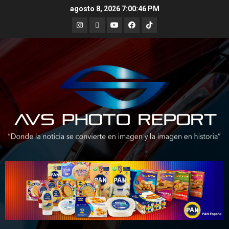
Skip
agosto 8, 2026
7:00:47 PM
to
Instagram
X
Youtube
Facebook
TikTok
content