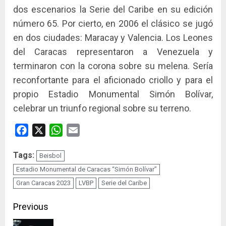
dos escenarios la Serie del Caribe en su edición
número 65. Por cierto, en 2006 el clásico se jugó
en dos ciudades: Maracay y Valencia. Los Leones
del Caracas representaron a Venezuela y
terminaron con la corona sobre su melena. Sería
reconfortante para el aficionado criollo y para el
propio Estadio Monumental Simón Bolívar,
celebrar un triunfo regional sobre su terreno.
Facebook
X
WhatsApp
Email
Tags:
Beisbol
Estadio Monumental de Caracas “Simón Bolívar”
Gran Caracas 2023
LVBP
Serie del Caribe
Continue
Previous