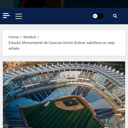
Primary
Menu
Home
Beisbol
Estadio Monumental de Caracas Simón Bolívar satisface un viejo
anhelo