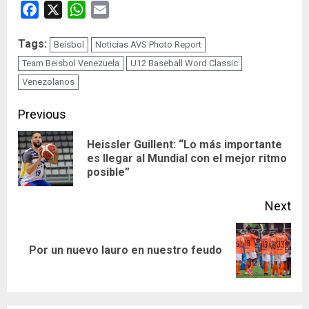
Facebook
X
WhatsApp
Email
Tags:
Beisbol
Noticias AVS Photo Report
Team Beisbol Venezuela
U12 Baseball Word Classic
Venezolanos
Continue
Previous
Reading
Heissler Guillent: “Lo más importante
Pre
es llegar al Mundial con el mejor ritmo
posible”
pos
Next
Next
Por un nuevo lauro en nuestro feudo
post: