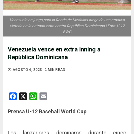
Venezuela en juego para la Ronda de Medallas luego de una emotiva
victoria en la entrada extra contra República Dominicana | Foto: U-12
BWC
Venezuela vence en extra inning a
República Dominicana
AGOSTO 4, 2023
2 MIN READ
Facebook
X
WhatsApp
Email
Prensa U-12 Baseball World Cup
Los lanzadores dominaron durante cinco