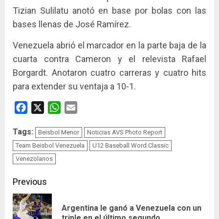
Tizian Sulilatu anotó en base por bolas con las
bases llenas de José Ramírez.
Venezuela abrió el marcador en la parte baja de la
cuarta contra Cameron y el relevista Rafael
Borgardt. Anotaron cuatro carreras y cuatro hits
para extender su ventaja a 10-1.
Facebook
X
WhatsApp
Email
Tags:
Beisbol Menor
Noticias AVS Photo Report
Team Beisbol Venezuela
U12 Baseball Word Classic
Venezolanos
Continue
Previous
Reading
Argentina le ganó a Venezuela con un
Pre
triple en el último segundo