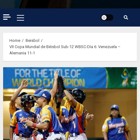
Primary
Menu
Home
Beisbol
VII Copa Mundial de Béisbol Sub-12 WBSC-Día 6: Venezuela –
Alemania 11-1