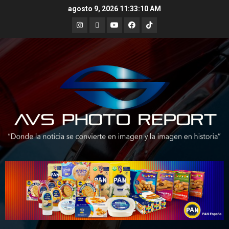
Skip
agosto 9, 2026
11:33:11 AM
to
Instagram
X
Youtube
Facebook
TikTok
content