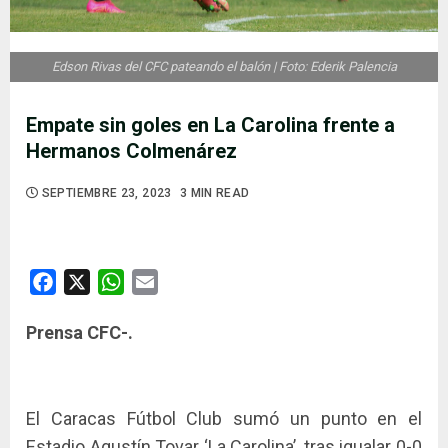
Edson Rivas del CFC pateando el balón | Foto: Ederik Palencia
Empate sin goles en La Carolina frente a
Hermanos Colmenárez
SEPTIEMBRE 23, 2023
3 MIN READ
Facebook
X
WhatsApp
Email
Prensa CFC-.
El Caracas Fútbol Club sumó un punto en el
Estadio Agustín Tovar ‘La Carolina’, tras igualar 0-0