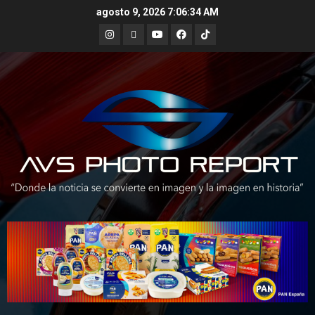
Skip
agosto 9, 2026
7:06:35 AM
to
Instagram
X
Youtube
Facebook
TikTok
content