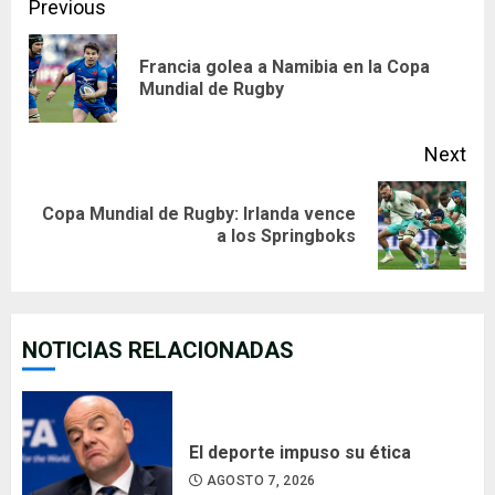
Continue
Previous
Reading
Francia golea a Namibia en la Copa
Pre
Mundial de Rugby
pos
Next
Copa Mundial de Rugby: Irlanda vence
Next
a los Springboks
post:
NOTICIAS RELACIONADAS
El deporte impuso su ética
AGOSTO 7, 2026