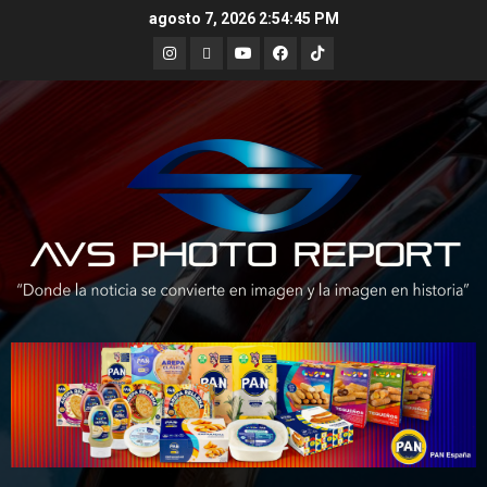
Skip
agosto 7, 2026
2:54:46 PM
to
Instagram
X
Youtube
Facebook
TikTok
content