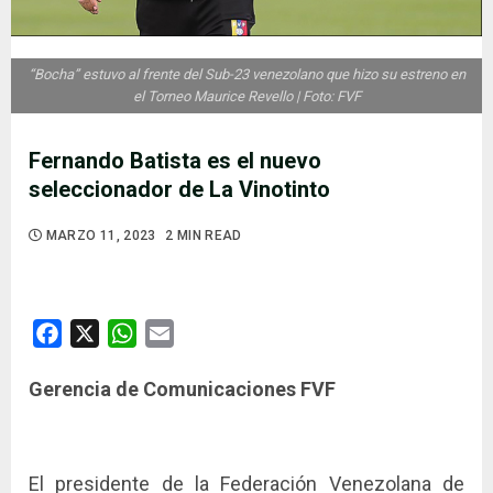
“Bocha” estuvo al frente del Sub-23 venezolano que hizo su estreno en
el Torneo Maurice Revello | Foto: FVF
Fernando Batista es el nuevo
seleccionador de La Vinotinto
MARZO 11, 2023
2 MIN READ
Facebook
X
WhatsApp
Email
Gerencia de Comunicaciones FVF
El presidente de la Federación Venezolana de