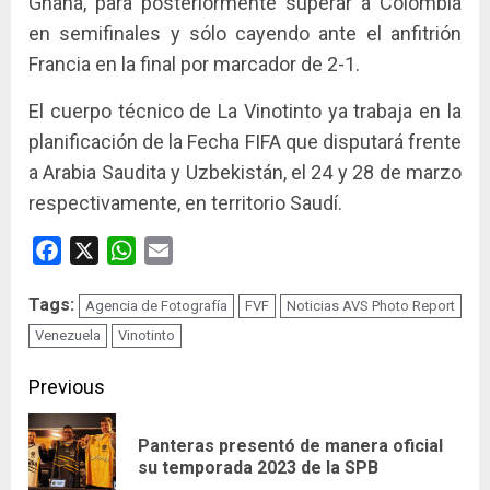
Ghana, para posteriormente superar a Colombia
en semifinales y sólo cayendo ante el anfitrión
Francia en la final por marcador de 2-1.
El cuerpo técnico de La Vinotinto ya trabaja en la
planificación de la Fecha FIFA que disputará frente
a Arabia Saudita y Uzbekistán, el 24 y 28 de marzo
respectivamente, en territorio Saudí.
Facebook
X
WhatsApp
Email
Tags:
Agencia de Fotografía
FVF
Noticias AVS Photo Report
Venezuela
Vinotinto
Continue
Previous
Reading
Panteras presentó de manera oficial
Pre
su temporada 2023 de la SPB
pos