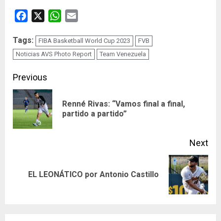
Facebook
X
WhatsApp
Email
Tags:
FIBA Basketball World Cup 2023
FVB
Noticias AVS Photo Report
Team Venezuela
Continue
Previous
Reading
Renné Rivas: “Vamos final a final,
Pre
partido a partido”
pos
Next
Next
EL LEONÁTICO por Antonio Castillo
post: