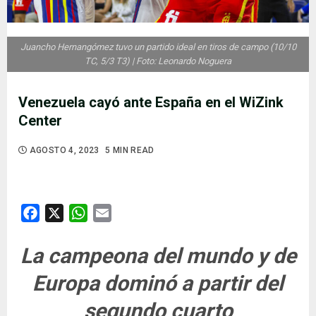
Juancho Hernangómez tuvo un partido ideal en tiros de campo (10/10
TC, 5/3 T3) | Foto: Leonardo Noguera
Venezuela cayó ante España en el WiZink
Center
AGOSTO 4, 2023
5 MIN READ
Facebook
X
WhatsApp
Email
La campeona del mundo y de
Europa dominó a partir del
segundo cuarto