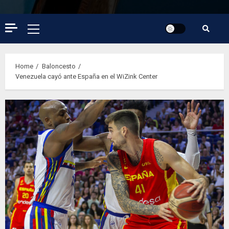
Primary
Menu
Home
Baloncesto
Venezuela cayó ante España en el WiZink Center