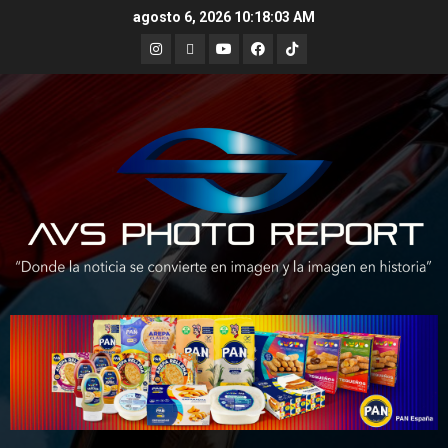
Skip
agosto 6, 2026
10:18:04 AM
to
Instagram
X
Youtube
Facebook
TikTok
content