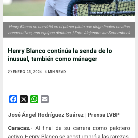
Henry Blanco se convirtió en el primer piloto que dirige finales en años
consecutivos, con equipos distintos. | Foto: Alejandro van Schermbeek
Henry Blanco continúa la senda de lo
inusual, también como mánager
ENERO 25, 2024
4 MIN READ
Facebook
X
WhatsApp
Email
José Ángel Rodríguez Suárez | Prensa LVBP
Caracas.-
Al final de su carrera como pelotero
activo, Henry Blanco se acostumbró a las rarezas.