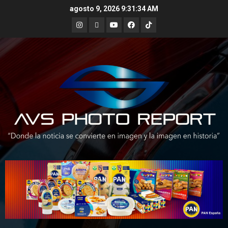
Skip
agosto 9, 2026
9:31:35 AM
to
Instagram
X
Youtube
Facebook
TikTok
content