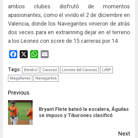
ambos clubes disfrutó de momentos
apasionantes, como el vivido el 2 de diciembre en
Valencia, donde los Navegantes vinieron de atrás
dos veces para en extrainning dejar en el terreno
a los Leones con score de 15 carreras por 14.
Facebook
X
WhatsApp
Email
Tags:
Beisbol
Caracas
Leones del Caracas
LVBP
Magallanes
Navegantes
Continue
Previous
Reading
Bryant Flete bateó la escalera, Águilas
Pre
se impuso y Tiburones clasificó
pos
Next