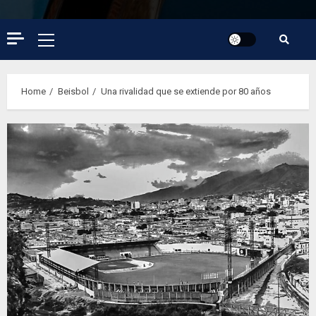
Primary
Menu
Home
Beisbol
Una rivalidad que se extiende por 80 años